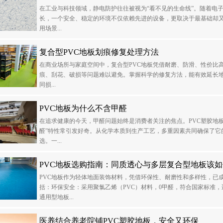
在工业与科技领域，静电防护往往被视为“看不见的生命线”。随着电
长，一个安全、稳定的环境不仅依赖先进的设备，更取决于最基础却
用场景...
复合型PVC地板划痕修复处理方法
在商业场所与家庭空间中，复合型PVC地板凭借耐磨、防滑、性价比
痕、刮花、破损等问题难以避免。掌握科学的修复方法，能有效延长地
同损...
PVC地板为什么不含甲醛
在追求健康的今天，甲醛问题始终是消费者关注的焦点。PVC塑胶地
醛”特性常引发好奇。从化学本质到生产工艺，多重因素共同确保了它
选。一...
PVC地板选购指南：同质透心与多层复合型地板该
PVC地板作为轻体地面装饰材料，凭借环保性、耐磨性和多样性，已
括：环保安全：采用聚氯乙烯（PVC）材料，0甲醛，符合国家标准
通用型地板...
医养结合养老院铺PVC塑胶地板，安全又环保