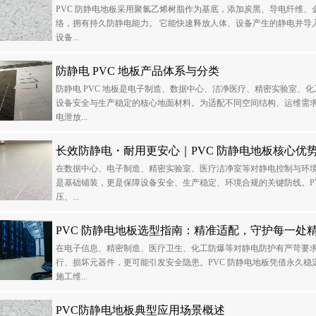
PVC 防静电地板采用聚氯乙烯树脂作为基底，添加炭黑、导电纤维
络，拥有持久防静电能力。 它能快速释放人体、设备产生的静电并导
设备...
防静电 PVC 地板产品体系与分类
防静电 PVC 地板是电子制造、数据中心、洁净医疗、精密实验室、
设备安全与生产稳定的核心地面材料。为适配不同空间结构、运维需
电泄放...
长效防静电・耐用更安心｜PVC 防静电地板核心优
在数据中心、电子制造、精密实验室、医疗洁净室等对静电控制与环
是基础铺装，更是保障设备安全、生产稳定、环境合规的关键防线。P
压、...
PVC 防静电地板选型指南：精准适配，守护每一处
在电子信息、精密制造、医疗卫生、化工防爆等对静电防护有严苛要
行、损坏元器件，更可能引发安全隐患。PVC 防静电地板凭借永久
施工维...
PVC防静电地板典型应用场景概述