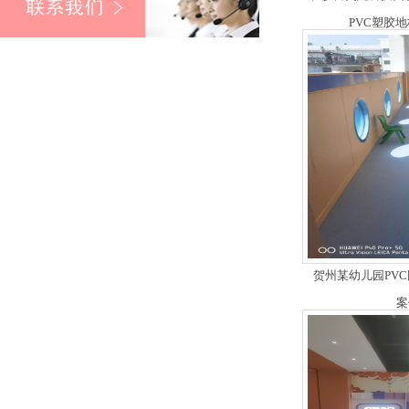
PVC塑胶
贺州某幼儿园PV
案