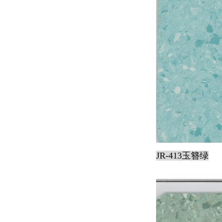
JR-413玉簪绿