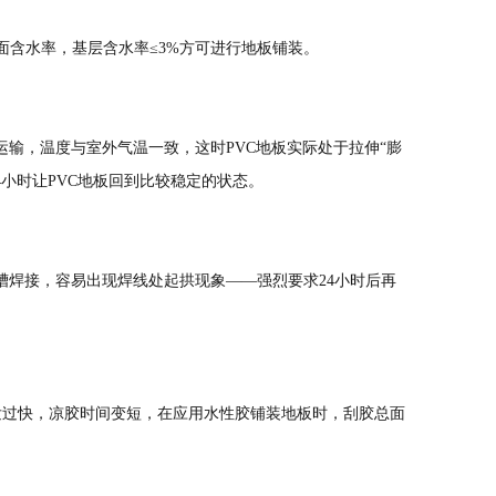
含水率，基层含水率≤3%方可进行地板铺装。
运输，温度与室外气温一致，这时PVC地板实际处于拉伸“膨
小时让PVC地板回到比较稳定的状态。
槽焊接，容易出现焊线处起拱现象——强烈要求24小时后再
蒸发过快，凉胶时间变短，在应用水性胶铺装地板时，刮胶总面