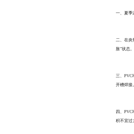
一、夏季
二、在炎
胀”状态
三、PV
开槽焊接
四、PV
积不宜过